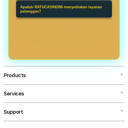
Layanan transaksi 24 jam cepat,
gampang jackpot maxwin, transaksi
Ya, RATUCASINO88 merupakan
terpercaya dan aman, seperti
Apakah RATUCASINO88 menyediakan layanan
aman, dan tepercaya. Main & daftar
kilat 24 jam, serta pilihan game slot
platform situs Slot88 gacor resmi
pelanggan?
Transfer Bank lokal (BCA, Mandiri,
sekarang!
gacor terlengkap 2026 dengan
terpercaya 2026 yang berlisensi dan
BNI, BRI), E-Wallet (DANA, OVO,
Tentu saja, RATUCASINO88 memiliki
sistem fair play yang pasti hoki.
menggunakan sistem enkripsi
GoPay, LinkAja, QRIS), serta pilihan
layanan pelanggan (Customer
keamanan tingkat tinggi, sehingga
transaksi instan 24 jam penuh tanpa
Service) profesional yang siap
seluruh data pribadi serta transaksi
hambatan.
membantu menyelesaikan segala
Anda dijamin aman 100%.
kebutuhan atau kendala Anda secara
cepat dan ramah selama 24/7 penuh
tanpa henti.
Products
Services
RATUCASINO88
Slot88 Gacor
Support
AppleCare+
Slot Online Resmi 2026
Corporate
Link Slot Gacor