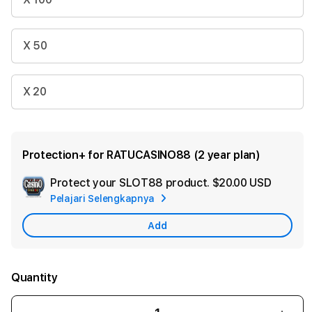
X 50
X 20
Protection+ for RATUCASINO88 (2 year plan)
Protect your SLOT88 product.
$20.00 USD
Add
Pelajari Selengkapnya
Apple
Care
Add
Quantity