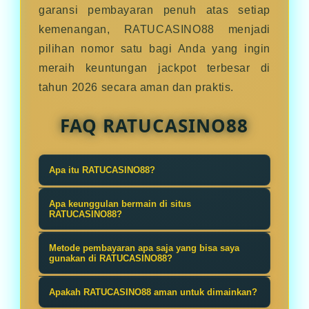
garansi pembayaran penuh atas setiap
kemenangan, RATUCASINO88 menjadi
pilihan nomor satu bagi Anda yang ingin
meraih keuntungan jackpot terbesar di
tahun 2026 secara aman dan praktis.
FAQ RATUCASINO88
Apa itu RATUCASINO88?
RATUCASINO88 adalah link situs
Apa keunggulan bermain di situs
Slot88 gacor resmi dan terpercaya
RATUCASINO88?
paling viral 2026 yang menyediakan
Keunggulan RATUCASINO88 sebagai
Metode pembayaran apa saja yang bisa saya
daftar permainan slot online
situs Slot88 resmi terletak pada
gunakan di RATUCASINO88?
gampang menang dengan taruhan
ketersediaan slot bet kecil
RATUCASINO88 menyediakan
terjangkau dan garansi pasti hoki.
Apakah RATUCASINO88 aman untuk dimainkan?
terjangkau, RTP Slot88 tinggi
berbagai metode pembayaran