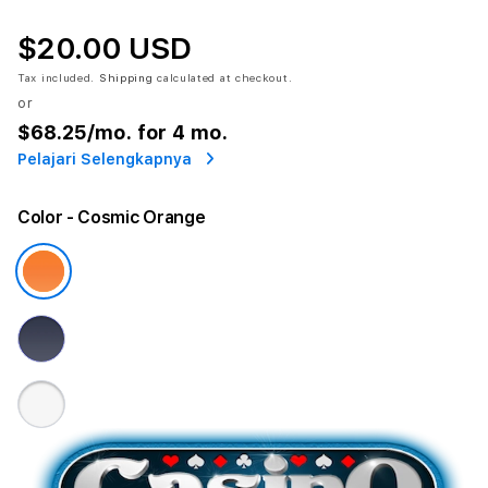
$20.00 USD
Tax included.
Shipping
calculated at checkout.
or
$68.25
/mo. for 4 mo.
Pelajari Selengkapnya
Color
- Cosmic Orange