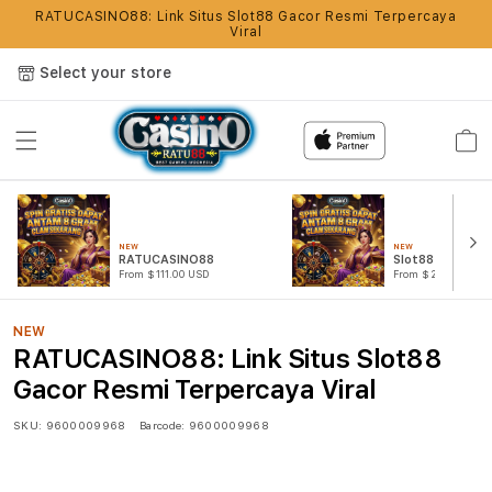
RATUCASINO88: Link Situs Slot88 Gacor Resmi Terpercaya
Viral
Select your store
Cart
NEW
NEW
RATUCASINO88
Slot88 Gacor
From $111.00 USD
From $221.00 USD
NEW
RATUCASINO88: Link Situs Slot88
Gacor Resmi Terpercaya Viral
SKU:
9600009968
Barcode:
9600009968