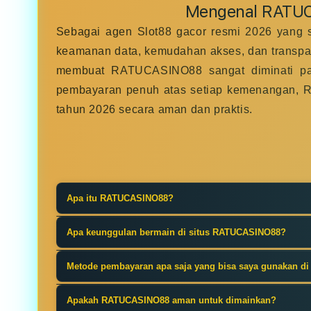
Mengenal RATUCA
Sebagai agen Slot88 gacor resmi 2026 yang 
keamanan data, kemudahan akses, dan transpara
membuat RATUCASINO88 sangat diminati par
pembayaran penuh atas setiap kemenangan, RA
tahun 2026 secara aman dan praktis.
Apa itu RATUCASINO88?
RATUCASINO88 adalah link situs Slot88 g
Apa keunggulan bermain di situs RATUCASINO88?
gampang menang dengan taruhan terjangkau
Keunggulan RATUCASINO88 sebagai situs S
sekarang!
Metode pembayaran apa saja yang bisa saya gunakan 
jackpot maxwin, transaksi kilat 24 jam, ser
RATUCASINO88 menyediakan berbagai metod
Apakah RATUCASINO88 aman untuk dimainkan?