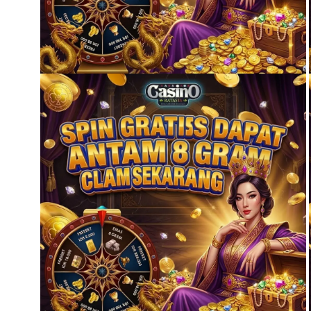
Open
media
4
in
modal