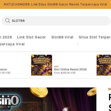
RATUCASINO88: Link Situs Slot88 Gacor Resmi Terpercaya Viral
mi 2026
Link Slot Gacor
Slot88 Viral
Situs Slot Terpe
percaya Viral
NEW
Gacor
Slot Online Resmi 2026
1.00 USD
From $333.00 USD
N