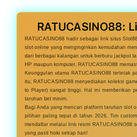
8
in
modal
RATUCASINO88: Lin
RATUCASINO88 hadir sebagai link situs Slot88 
slot online yang menginginkan kemudahan menan
dari berbagai kalangan untuk berburu jackpot 
HP maupun komputer, RATUCASINO88 memastika
Keunggulan utama RATUCASINO88 terletak pada 
itu, RATUCASINO88 menyediakan koleksi game Sl
to Player) sangat tinggi. Hal ini memberikan
taruhan bet minim.
Bagi Anda yang mencari platform taruhan slo
pilihan paling tepat di tahun 2026. Tim cust
mendaftar melalui link resmi RATUCASINO88 sek
yang pasti hoki setiap hari!