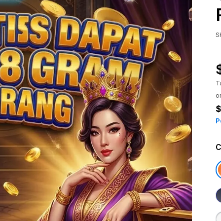
S
T
o
$
P
C