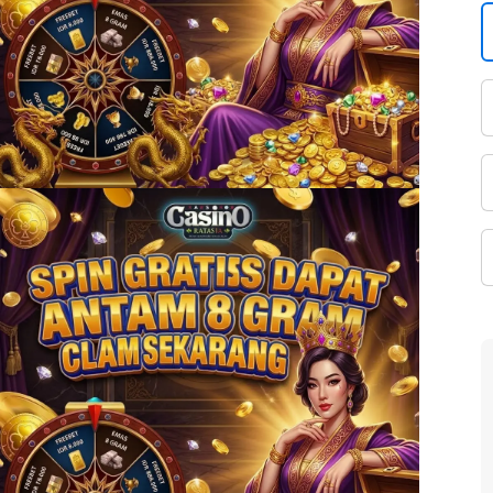
Open
media
3
in
modal