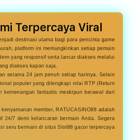
i Terpercaya Viral
enjadi destinasi utama bagi para pencinta game
murah, platform ini memungkinkan setiap pemain
rn yang responsif serta lancar diakses melalui
ng diakses kapan saja.
an selama 24 jam penuh setiap harinya. Selain
onal populer yang dilengkapi nilai RTP (Return
an kemenangan fantastis meskipun berawal dari
makan kenyamanan member, RATUCASINO88 adalah
sif 24/7 demi kelancaran bermain Anda. Segera
 seru bermain di situs Slot88 gacor terpercaya